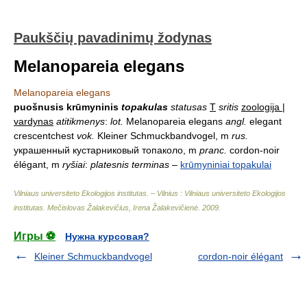
Paukščių pavadinimų žodynas
Melanopareia elegans
Melanopareia elegans
puošnusis krūmyninis
topakulas
statusas
T
sritis
zoologija |
vardynas
atitikmenys
:
lot.
Melanopareia elegans
angl.
elegant
crescentchest
vok.
Kleiner Schmuckbandvogel, m
rus.
украшенный кустарниковый топаколо, m
pranc.
cordon-noir
élégant, m
ryšiai
:
platesnis terminas
–
krūmyniniai topakulai
Vilniaus universiteto Ekologijos institutas. – Vilnius : Vilniaus universiteto Ekologijos
institutas
.
Mečislovas Žalakevičius, Irena Žalakevičienė
.
2009
.
Игры ⚽
Нужна курсовая?
Kleiner Schmuckbandvogel
cordon-noir élégant