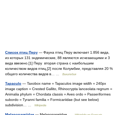
Список птиц Перу
— Фауна птиц Перу включает 1.856 вида,
из которых 131 эндемические, 88 являются исчезающими и 3
вида ввезено.[1] Перу вторая страна с наибольшим
количеством видов птиц,[2] после Колумбии, представляя 20 %
общего количества видов в… …
Википедия
Tapaculo
— Taxobox name = Tapaculos image width = 240px
image caption = Crested Gallito, Rhinocrypta lanceolata regnum =
Animalia phylum = Chordata classis = Aves ordo = Passeriformes
subordo = Tyranni familia = Formicariidae (but see below)
subdivision… …
Wikipedia
Melanopareiidae
— Melanopareiidae …
Wikipédia en Français