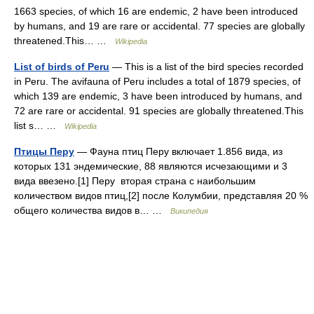
1663 species, of which 16 are endemic, 2 have been introduced
by humans, and 19 are rare or accidental. 77 species are globally
threatened.This… …
Wikipedia
List of birds of Peru
— This is a list of the bird species recorded
in Peru. The avifauna of Peru includes a total of 1879 species, of
which 139 are endemic, 3 have been introduced by humans, and
72 are rare or accidental. 91 species are globally threatened.This
list s… …
Wikipedia
Птицы Перу
— Фауна птиц Перу включает 1.856 вида, из
которых 131 эндемические, 88 являются исчезающими и 3
вида ввезено.[1] Перу вторая страна с наибольшим
количеством видов птиц,[2] после Колумбии, представляя 20 %
общего количества видов в… …
Википедия